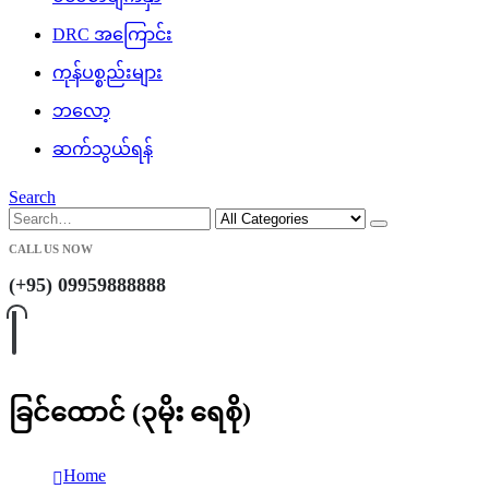
DRC အကြောင်း
ကုန်ပစ္စည်းများ
ဘလော့
ဆက်သွယ်ရန်
Search
CALL US NOW
(+95) 09959888888
ခြင်ထောင် (၃မိုး ရေစို)
Home