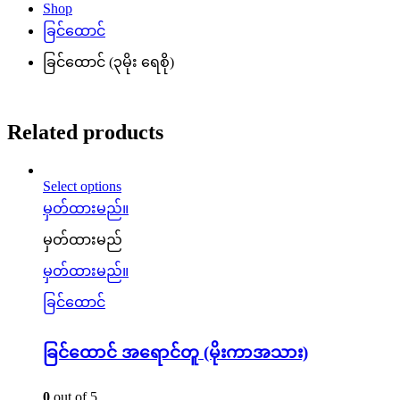
Shop
ခြင်ထောင်
ခြင်ထောင် (၃မိုး ရေစို)
Related products
Select options
မှတ်ထားမည်။
မှတ်ထားမည်
မှတ်ထားမည်။
ခြင်ထောင်
ခြင်ထောင် အရောင်တူ (မိုးကာအသား)
0
out of 5