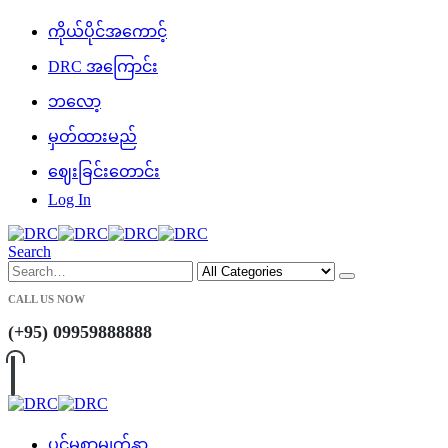
ကိုယ်ပိုင်အကောင့်
DRC အကြောင်း
ဘလော့
မှတ်ထားမည်
ဈေးခြင်းတောင်း
Log In
Search
CALL US NOW
(+95) 09959888888
ပင်မစာမျက်နှာ