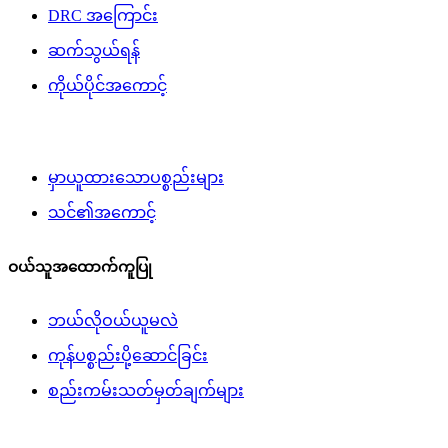
DRC အကြောင်း
ဆက်သွယ်ရန်
ကိုယ်ပိုင်အကောင့်
မှာယူထားသောပစ္စည်းများ
သင်၏အကောင့်
ဝယ်သူအထောက်ကူပြု
ဘယ်လိုဝယ်ယူမလဲ
ကုန်ပစ္စည်းပို့ဆောင်ခြင်း
စည်းကမ်းသတ်မှတ်ချက်များ