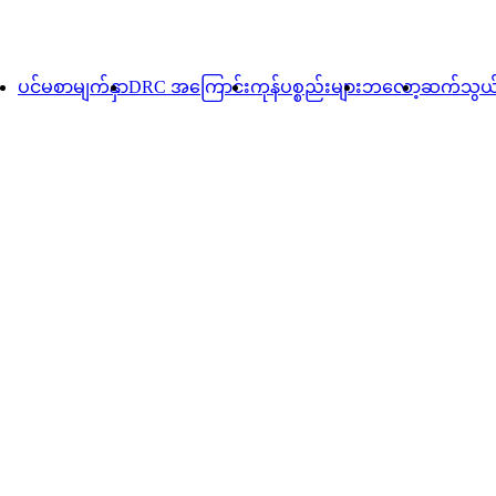
ပင်မစာမျက်နှာ
DRC အကြောင်း
ကုန်ပစ္စည်းများ
ဘလော့
ဆက်သွယ်