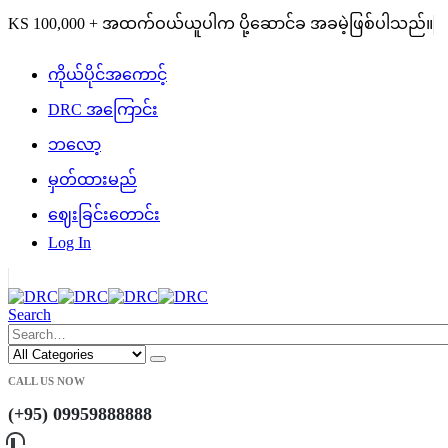
|
KS 100,000 + အထက်ဝယ်ယူပါက ပို့ဆောင်ခ အခမဲ့ဖြစ်ပါသည်။
ကိုယ်ပိုင်အကောင့်
DRC အကြောင်း
ဘလော့
မှတ်ထားမည်
ဈေးခြင်းတောင်း
Log In
|
Search
CALL US NOW
(+95) 09959888888